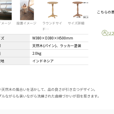
こちらの
イメージ
設置イメージ
ラウンドサイ
サイズ詳細
ド…
リ
イズ
W380×D380×H500mm
様
天然木(パイン)、ラッカー塗装
量
2.0kg
産地
インドネシア
い天然木の風合いを活かして、品の良さが引き立つデザイン。
プルながらも装いながら洗練された曲線づかいが目を惹きます。