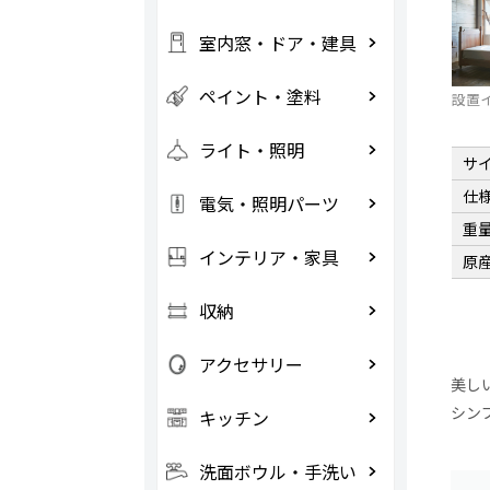
室内窓・ドア・建具
ペイント・塗料
設置
ライト・照明
サ
仕
電気・照明パーツ
重
インテリア・家具
原
収納
アクセサリー
美し
シン
キッチン
洗面ボウル・手洗い