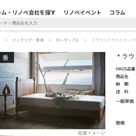
ーム・リノベ会社を探す
リノベイベント
コラム
インテリア・家具
ローテーブル
＊ラウンドサイドテーブル 
廃番
＊ラウ
HAGS品番
商品名
納 期
送 料
一般単価
価格
設置イメージ