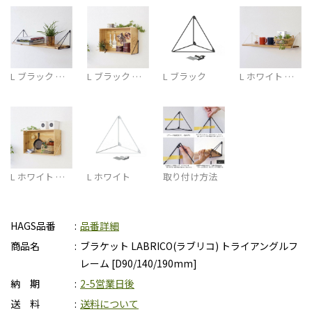
L ブラック …
L ブラック …
L ブラック
L ホワイト …
L ホワイト …
L ホワイト
取り付け方法
HAGS品番
品番詳細
商品名
ブラケット LABRICO(ラブリコ) トライアングルフ
レーム [D90/140/190mm]
納 期
2-5営業日後
送 料
送料について