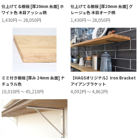
仕上げてる棚板 [厚20mm 糸面] ホ
仕上げてる棚板 [厚20mm 糸面] グ
ワイト色 木目アッシュ柄
レージュ色 木目オーク柄
1,430円 ～ 28,050円
1,430円 ～ 28,050円
ミミ付き棚板 [厚み 24mm 糸面] ナ
【HAGSオリジナル】Iron Bracket
チュラル色
アイアンブラケット
10,010円 ～ 45,210円
4,092円 ～ 4,862円