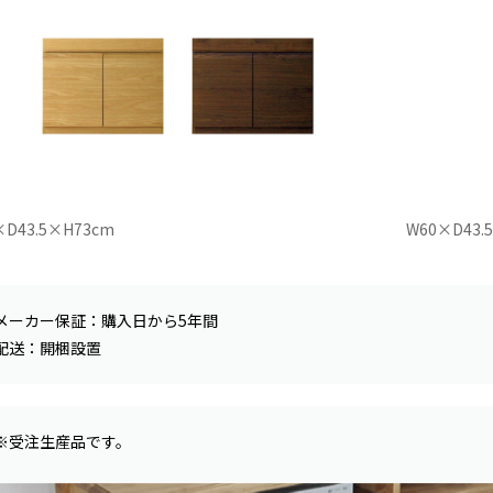
×D43.5×H73cm
W60×D43.
メーカー保証：購入日から5年間
配送：開梱設置
※受注生産品です。