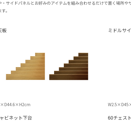
や・サイドパネルとお好みのアイテムを組み合わせるだけで置く場所や
ます。
天板
ミドルサ
0×D44.6×H2cm
W2.5×D45
キャビネット下台
60チェス