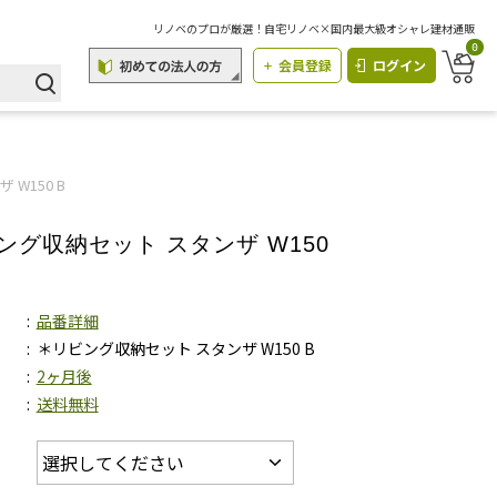
リノベのプロが厳選！自宅リノベ×国内最大級オシャレ建材通販
0
会員登録
ログイン
W150 B
ング収納セット スタンザ W150
品番詳細
＊リビング収納セット スタンザ W150 B
2ヶ月後
送料無料