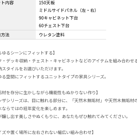
ット内容
150天板
ミドルサイドパネル（左・右）
90キャビネット下台
60チェスト下台
装方法
ウレタン塗料
らゆるシーンにフィットする】
ク・デッキ収納・チェスト・キャビネットなどのアイテムを組み合わせ
納スタイルをお選びいただけます。
ゆる空間にフィットするユニットタイプの家具シリーズ。
垢材を存分に生かしながら機能性もぬかりない作り】
ンザシリーズは、目に触れる部分に、「天然木無垢材」や天然木無垢材
木ならではの経年変化を楽しめます。
が醸し出す美しさやぬくもりに、あなたもぜひ触れてみてください。
イズや置く場所に左右されない幅広い組み合わせ】