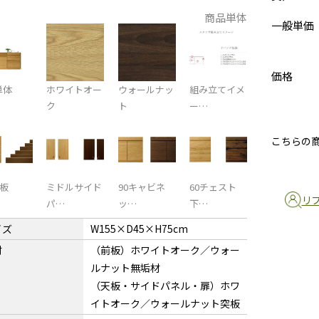
商品単体
一般単価
価格
単体
ホワイトオー
ウォールナッ
組み立てイメ
ク
ト
ー…
こちらの
天板
ミドルサイド
90キャビネ
60チェスト
リ
パ…
ッ…
下…
イズ
W155×D45×H75cm
材
（前板）ホワイトオーク／ウォー
ルナット無垢材
（天板・サイドパネル・扉）ホワ
イトオーク／ウォールナット突板