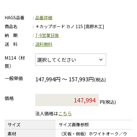
HAGS品番
品番詳細
商品名
＊カップボード カノ 115 [高野木工]
納 期
7-9営業日後
送 料
送料無料
M114（材
質）
一般単価
147,994円 ～ 157,993円
(税込)
価格
円(税込)
法人価格は
こちら
サイズ
サイズ画像参照
素材
（天板・側板）ホワイトオーク／ウ