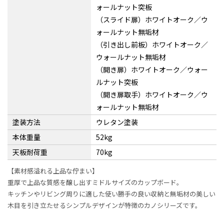
ォールナット突板
（スライド扉）ホワイトオーク／ウ
ォールナット無垢材
（引き出し前板）ホワイトオーク／
ウォールナット無垢材
（開き扉）ホワイトオーク／ウォー
ルナット突板
（開き扉取手）ホワイトオーク／ウ
ォールナット無垢材
塗装方法
ウレタン塗装
本体重量
52kg
天板耐荷重
70kg
【素材感溢れる上品な佇まい】
重厚で上品な質感を醸し出すミドルサイズのカップボード。
キッチンやリビング周りに適した使い勝手の良い収納と無垢材の美しい
木目を引き立たせるシンプルデザインが特徴のカノシリーズです。