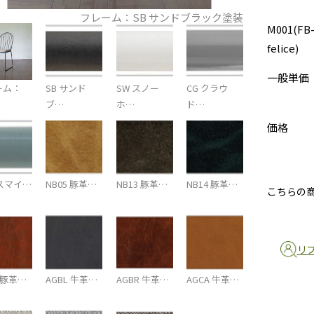
フレーム：SB サンドブラック塗装
M001(FB
felice)
一般単価
ーム：
SB サンド
SW スノー
CG クラウ
ブ…
ホ…
ド…
価格
 スマイ…
NB05 豚革…
NB13 豚革…
NB14 豚革…
こちらの
リ
5 豚革…
AGBL 牛革…
AGBR 牛革…
AGCA 牛革…