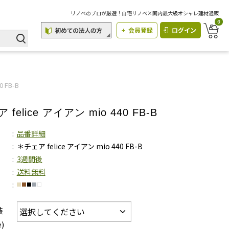
リノベのプロが厳選！自宅リノベ×国内最大級オシャレ建材通販
0
会員登録
ログイン
 FB-B
felice アイアン mio 440 FB-B
品番詳細
＊チェア felice アイアン mio 440 FB-B
3週間後
送料無料
装
)