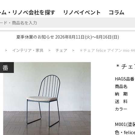
ーム・リノベ会社を探す
リノベイベント
コラム
夏季休業のお知らせ 2026年8月11日(火)～8月16日(日)
インテリア・家具
チェア
＊チェア felice アイアン mio 440
廃番
＊チェア 
HAGS品番
商品名
納 期
送 料
カラー
M001(塗
色・felice