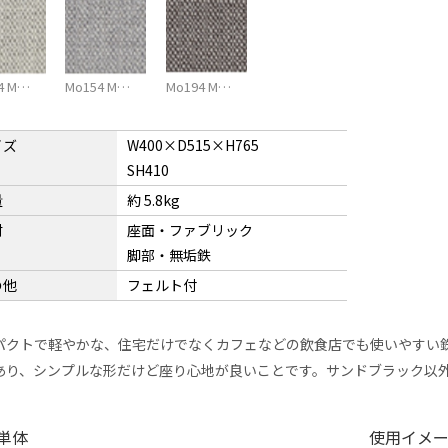
4 M…
Mo154 M…
Mo194 M…
イズ
W400×D515×H765
SH410
量
約 5.8kg
材
座面・ファブリック
脚部・無垢鉄
の他
フェルト付
パクトで軽やかな、住宅だけでなくカフェなどの飲食店でも使いやすい
あり、シンプルな形だけど座り心地が良いことです。サンドブラック以
単体
使用イメ