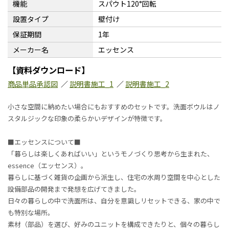
機能
スパウト120°回転
設置タイプ
壁付け
保証期間
1年
メーカー名
エッセンス
【資料ダウンロード】
商品単品承認図
／
説明書施工_1
／
説明書施工_2
小さな空間に納めたい場合にもおすすめのセットです。洗面ボウルはノ
スタルジックな印象の柔らかいデザインが特徴です。
■エッセンスについて■
「暮らしは楽しくあればいい」というモノづくり思考から生まれた、
essence（エッセンス）。
暮らしに基づく雑貨の企画から派生し、住宅の水周り空間を中心とした
設備部品の開発まで発想を広げてきました。
日々の暮らしの中で洗面所は、自分を意識しリセットできる、家の中で
も特別な場所。
素材（部品）を選び、好みのユニットを構成できたりと、個々の暮らし