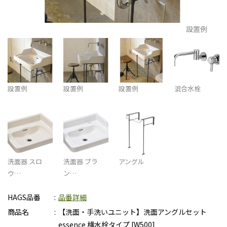
設置例
設置例
設置例
設置例
混合水栓
洗面器 スロ
洗面器 ブラ
アングル
ウ…
ン…
HAGS品番
品番詳細
商品名
【洗面・手洗いユニット】洗面アングルセット
essence 横水栓タイプ [W500]