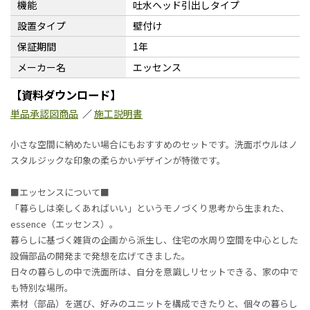
機能
吐水ヘッド引出しタイプ
設置タイプ
壁付け
保証期間
1年
メーカー名
エッセンス
【資料ダウンロード】
単品承認図商品
／
施工説明書
小さな空間に納めたい場合にもおすすめのセットです。洗面ボウルはノ
スタルジックな印象の柔らかいデザインが特徴です。
■エッセンスについて■
「暮らしは楽しくあればいい」というモノづくり思考から生まれた、
essence（エッセンス）。
暮らしに基づく雑貨の企画から派生し、住宅の水周り空間を中心とした
設備部品の開発まで発想を広げてきました。
日々の暮らしの中で洗面所は、自分を意識しリセットできる、家の中で
も特別な場所。
素材（部品）を選び、好みのユニットを構成できたりと、個々の暮らし