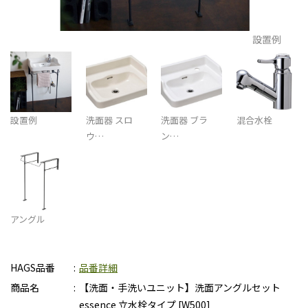
設置例
設置例
洗面器 スロ
洗面器 ブラ
混合水栓
ウ…
ン…
アングル
HAGS品番
品番詳細
商品名
【洗面・手洗いユニット】洗面アングルセット
essence 立水栓タイプ [W500]