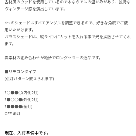
古材風のウッドを使用しているので木ならではの温かみがあり、独特な
ヴィンテージ感を演出しています。
4つのシェードはすべてアングルを調整できるので、好きな角度でご使
用いただけます。
ガラスシェードは、縦ラインにカットを入れる事で光を拡散させてくれ
ます。
異素材の組み合わせが絶妙でロングセラーの逸品です。
■リモコンタイプ
(点灯パターン変えられます)
?〇●●〇(内側2灯)
?●〇〇●(外側2灯)
?●●●●(全灯)
OFF 消灯
現在、入荷準備中です。