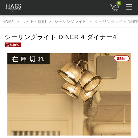
0
HOME
ライト・照明
シーリングライト
シーリングライト DINER
シーリングライト DINER 4 ダイナー4
送料無料
在庫切れ
電球
電球
付き
付き