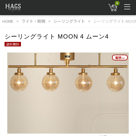
0
HOME
ライト・照明
シーリングライト
シーリングライト MOON
シーリングライト MOON 4 ムーン4
送料無料
電球
電球
付き
付き