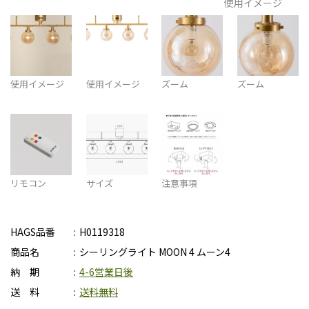
使用イメージ
使用イメージ
使用イメージ
ズーム
ズーム
リモコン
サイズ
注意事項
HAGS品番
H0119318
商品名
シーリングライト MOON 4 ムーン4
納 期
4-6営業日後
送 料
送料無料