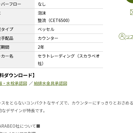
ーバーフロー
なし
水
泡沫
整流（CET6500）
置タイプ
ベッセル
リ
途手配品
カウンター
証期間
2年
ーカー名
セラトレーディング（スカラベオ
社）
料ダウンロード】
器・水栓承認図
／
給排水金具承認図
ースをとらないコンパクトなサイズで、カウンターにすっきりとおさめ
的なデザインが特長です。
ARABEO社について■