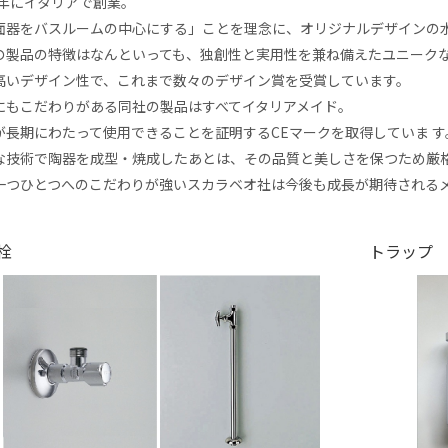
74年にイタリアで創業。
面器をバスルームの中心にする」ことを理念に、オリジナルデザインの
の製品の特徴はなんといっても、独創性と実用性を兼ね備えたユニーク
高いデザイン性で、これまで数々のデザイン賞を受賞しています。
にもこだわりがある同社の製品はすべてイタリアメイド。
が長期にわたって使用できることを証明するCEマークを取得していま す
な技術で陶器を成型・焼成したあとは、その品質と美しさを保つため厳
一つひとつへのこだわりが強いスカラベオ社は今後も成長が期待される
栓
トラップ