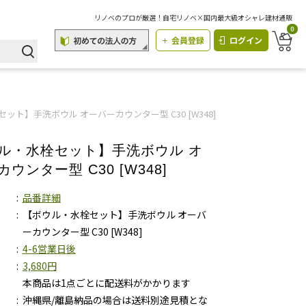
リノベのプロが厳選！自宅リノベ×国内最大級オシャレ建材通販
0
会員登録
ログイン
ット】手洗ボウル オーバーカウンター型 C30 [W348]
ル・水栓セット】手洗ボウル オ
ウンター型 C30 [W348]
品番詳細
【ボウル・水栓セット】手洗ボウル オーバ
ーカウンター型 C30 [W348]
4-6営業日後
3,680円
本商品は1点ごとに配送料がかかります
沖縄県/離島納品の場合は送料別途見積とな