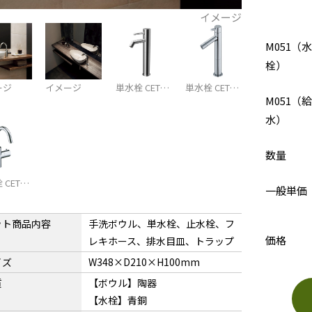
イメージ
M051（水
栓）
ージ
イメージ
単水栓 CET…
単水栓 CET…
M051（
水）
数量
 CET…
一般単価
ット商品内容
手洗ボウル、単水栓、止水栓、フ
価格
レキホース、排水目皿、トラップ
イズ
W348×D210×H100mm
質
【ボウル】陶器
【水栓】青銅