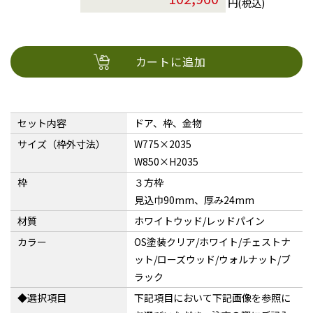
円(税込)
カートに追加
セット内容
ドア、枠、金物
サイズ（枠外寸法）
W775×2035
W850×H2035
枠
３方枠
見込巾90mm、厚み24mm
材質
ホワイトウッド/レッドパイン
カラー
OS塗装クリア/ホワイト/チェストナ
ット/ローズウッド/ウォルナット/ブ
ラック
◆選択項目
下記項目において下記画像を参照に