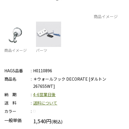
商品イメージ
商品イメージ
パーツ
HAGS品番
H0110896
商品名
＊ウォールフック DECORATE [ダルトン
267655WT]
納 期
4-6営業日後
送 料
送料について
カラー
一般単価
1,540円
(税込)