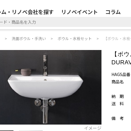
ーム・リノベ会社を探す
リノベイベント
コラム
洗面ボウル・手洗い
ボウル・水栓セット
【ボウル・水栓セット
【ボウ
DURAV
HAGS品番
商品名
納 期
送 料
備 考
イメージ