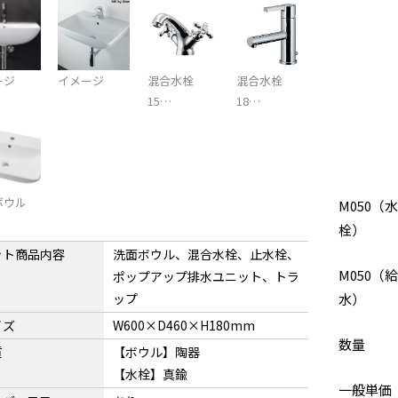
ージ
イメージ
混合水栓
混合水栓
15…
18…
ボウル
M050（水
栓）
ット商品内容
洗面ボウル、混合水栓、止水栓、
M050（
ポップアップ排水ユニット、トラ
ップ
水）
イズ
W600×D460×H180mm
数量
質
【ボウル】陶器
【水栓】真鍮
一般単価