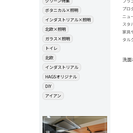
グリーン特集
フラ
プロ
ボタニカル×照明
ニュ
インダストリアル×照明
スタ
北欧×照明
家具
ガラス×照明
タル
トイレ
北欧
洗面
インダストリアル
HAGSオリジナル
DIY
アイアン