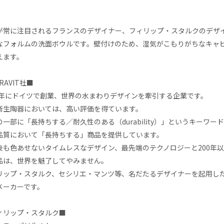
が常に注目されるフランスのデザイナー、フィリップ・スタルクのデザ
なフォルムの洗面ボウルです。壁付けのため、湿気がこもりがちなキャ
えます。
RAVIT社■
17年にドイツで創業、世界の水まわりデザインを牽引する企業です。
衛生陶器においては、高い評価を得ています。
の一部に「長持ちする／耐久性のある（durability）」というキー
品質において「長持ちする」商品を提供しています。
後も色あせないタイムレスなデザイン、最先端のテクノロジーと200年
品は、世界を魅了してやみません。
リップ・スタルク、セシリエ・マンツ等、名だたるデザイナーを起用し
メーカーです。
ィリップ・スタルク■