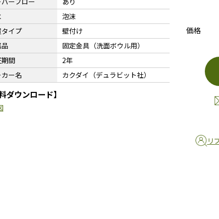
ーバーフロー
あり
水
泡沫
価格
置タイプ
壁付け
属品
固定金具（洗面ボウル用）
証期間
2年
ーカー名
カクダイ（デュラビット社）
料ダウンロード】
図
リ