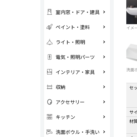
室内窓・ドア・建具
ペイント・塗料
イメ
ライト・照明
電気・照明パーツ
洗面
インテリア・家具
収納
セ
アクセサリー
サ
キッチン
材
洗面ボウル・手洗い