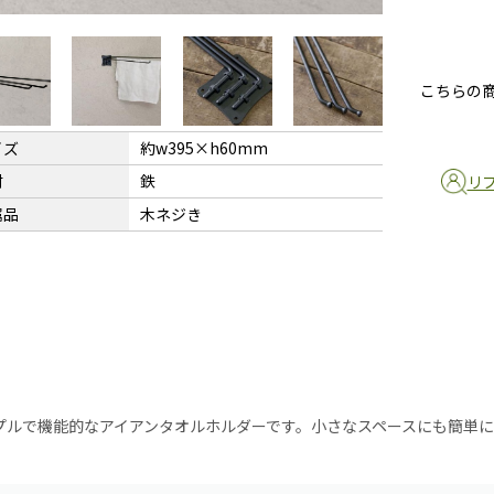
こちらの
イズ
約w395×h60mm
材
鉄
リ
属品
木ネジき
プルで機能的なアイアンタオルホルダーです。小さなスペースにも簡単