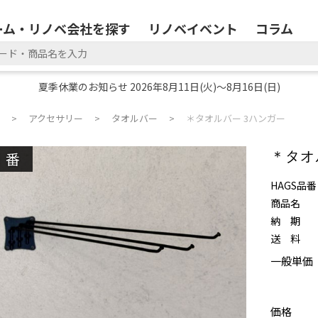
ーム・リノベ会社を探す
リノベイベント
コラム
夏季休業のお知らせ 2026年8月11日(火)～8月16日(日)
アクセサリー
タオルバー
＊タオルバー 3ハンガー
廃番
＊タオ
HAGS品番
商品名
納 期
送 料
一般単価
価格