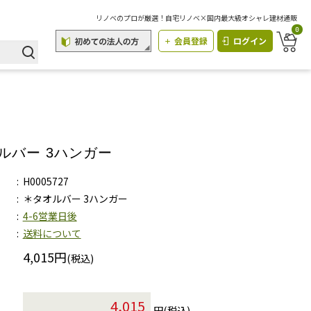
リノベのプロが厳選！自宅リノベ×国内最大級オシャレ建材通販
0
会員登録
ログイン
ルバー 3ハンガー
H0005727
＊タオルバー 3ハンガー
4-6営業日後
送料について
4,015円
(税込)
円(税込)