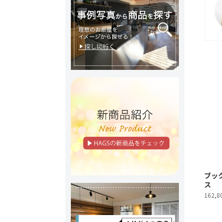
ブッ
ス
162,