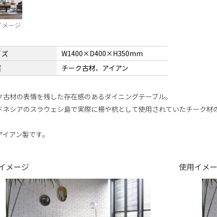
イメージ
イズ
W1400×D400×H350mm
質
チーク古材、アイアン
ク古材の表情を残した存在感のあるダイニングテーブル。
ドネシアのスラウェシ島で実際に柵や杭として使用されていたチーク材
。
アイアン製です。
イメージ
使用イメ