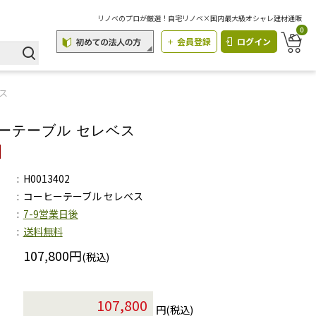
リノベのプロが厳選！自宅リノベ×国内最大級オシャレ建材通販
0
会員登録
ログイン
ス
ーテーブル セレベス
H0013402
コーヒーテーブル セレベス
7-9営業日後
送料無料
107,800円
(税込)
円(税込)