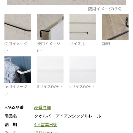
使用イメージ(BK)
使用イメージ
使用イメージ
サイズ比
詳細
(…
(…
使用イメージ
Sサイズ(WH…
Lサイズ(WH…
(…
HAGS品番
品番詳細
商品名
タオルバー アイアンシングルレール
納 期
4-6営業日後