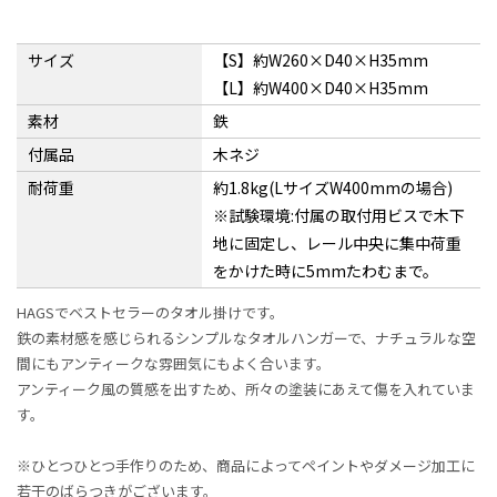
サイズ
【S】約W260×D40×H35mm
【L】約W400×D40×H35mm
素材
鉄
付属品
木ネジ
耐荷重
約1.8kg(LサイズW400mmの場合)
※試験環境:付属の取付用ビスで木下
地に固定し、レール中央に集中荷重
をかけた時に5mmたわむまで。
HAGSでベストセラーのタオル掛けです。
鉄の素材感を感じられるシンプルなタオルハンガーで、ナチュラルな空
間にもアンティークな雰囲気にもよく合います。
アンティーク風の質感を出すため、所々の塗装にあえて傷を入れていま
す。
※ひとつひとつ手作りのため、商品によってペイントやダメージ加工に
若干のばらつきがございます。