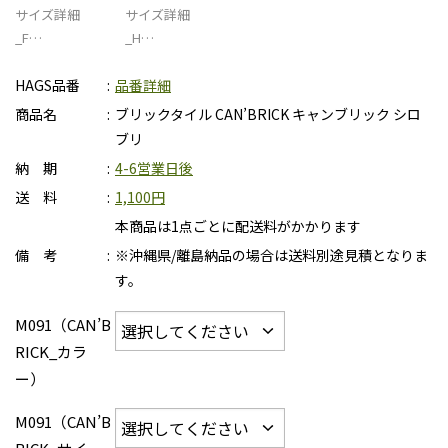
サイズ詳細
サイズ詳細
_F…
_H…
HAGS品番
品番詳細
商品名
ブリックタイル CAN’BRICK キャンブリック シロ
ブリ
納 期
4-6営業日後
送 料
1,100円
本商品は1点ごとに配送料がかかります
備 考
※沖縄県/離島納品の場合は送料別途見積となりま
す。
M091（CAN’B
RICK_カラ
ー）
M091（CAN’B