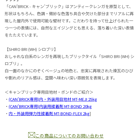
「CAN’BRICK - キャン’ブリック」はアンティークレンガを原型として、
形状はもちろん、色調・微妙な色落ち具合や欠けた部分までリアルに再
現した屋内外で使用可能な壁材です。こだわりを持って仕上げられた一
つ一つの表情には、自然なエイジングとも思える、落ち着いた深い表情
をたたえています。
【SHIRO BRI (WH) シロブリ】
おしゃれな白系のレンガを再現したブリックタイル「SHIRO BRI (WH) シ
ロブリ」。
白一面のなかにのぞくベージュの地色と、忠実に再現された煉瓦のひび
や割れのリアル感は、空間へ味わい深い雰囲気を表現します。
＜キャンブリック専用目地材・ボンドのご紹介＞
・
(CAN’BRICK専用)内・外装用目地材 MT-MEJI 25kg
・
(CAN’BRICK専用)内装用接着剤 MT-BOND 20kg
・
内・外装用弾力性接着剤 MT-BOND-FLEX 2kg
]
この商品についてのお問い合わせ