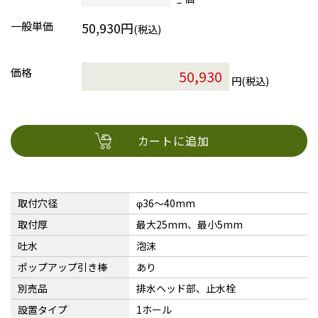
一般単価
50,930円
(税込)
価格
円(税込)
カートに追加
取付穴径
φ36〜40mm
取付厚
最大25mm、最小5mm
吐水
泡沫
ポップアップ引き棒
あり
別売品
排水ヘッド部、止水栓
設置タイプ
1ホール