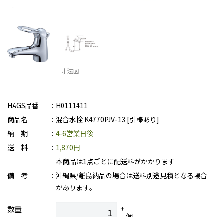
寸法図
HAGS品番
H0111411
商品名
混合水栓 K4770PJV-13 [引棒あり]
納 期
4-6営業日後
送 料
1,870円
本商品は1点ごとに配送料がかかります
備 考
沖縄県/離島納品の場合は送料別途見積となる場合
があります。
数量
個