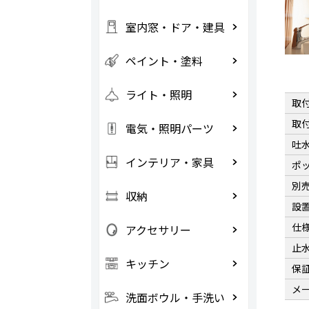
室内窓・ドア・建具
ペイント・塗料
ライト・照明
取
取
電気・照明パーツ
吐
インテリア・家具
ポ
別
収納
設
仕
アクセサリー
止
キッチン
保
メ
洗面ボウル・手洗い