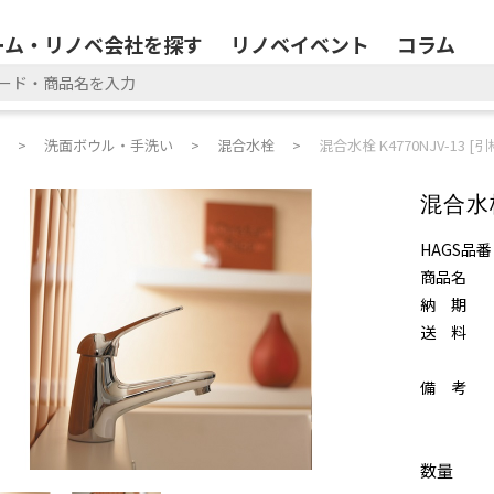
ーム・リノベ会社を探す
リノベイベント
コラム
洗面ボウル・手洗い
混合水栓
混合水栓 K4770NJV-13 [
混合水栓
HAGS品番
商品名
納 期
送 料
備 考
数量