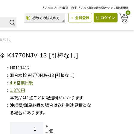
リノベのプロが厳選！自宅リノベ×国内最大級オシャレ建材通販
0
会員登録
ログイン
引棒なし]
 K4770NJV-13 [引棒なし]
H0111412
混合水栓 K4770NJV-13 [引棒なし]
4-6営業日後
1,870円
本商品は1点ごとに配送料がかかります
沖縄県/離島納品の場合は送料別途見積とな
る場合があります。
個