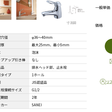
一般単価
寸法図
価格
付穴径
φ36〜40mm
付厚
最大25mm、最小5mm
水
泡沫
ップアップ引き棒
なし
売品
排水ヘッド部、止水栓
置タイプ
1ホール
リ
様
JIS認証品
水栓接続サイズ
G1/2
証期間
2年
ーカー
SANEI