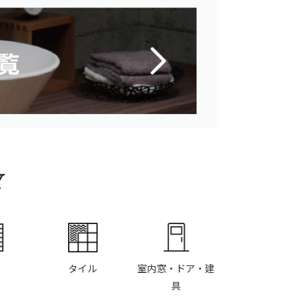
Y
タイル
室内窓・ドア・建
具