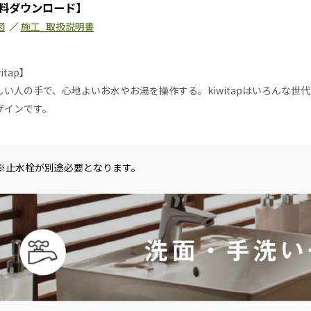
料ダウンロード】
図
／
施工_取扱説明書
itap】
しい人の手で、心地よいお水やお湯を操作する。kiwitapはいろんな
ザインです。
※止水栓が別途必要となります。