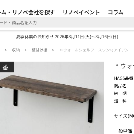
ーム・リノベ会社を探す
リノベイベント
コラム
夏季休業のお知らせ 2026年8月11日(火)～8月16日(日)
収納
壁付け棚
＊ウォールシェルフ スワン材アイアン
廃番
＊ウォ
HAGS品番
商品名
納 期
送 料
サイズ(M0
一般単価