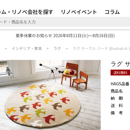
ーム・リノベ会社を探す
リノベイベント
コラム
夏季休業のお知らせ 2026年8月11日(火)～8月16日(日)
インテリア・家具
ラグ
ラグ サークル バード [Baobab K-1
ラグ サ
送料無料
HAGS品番
商品名
納 期
送 料
備 考