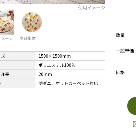
使用イメージ
数量
イメージ
商品単体
一般単価
イズ
1500×1500mm
質
ポリエステル100％
価格
イル長
20mm
能
防ダニ、ホットカーペット対応