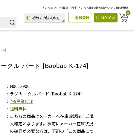
リノベのプロが厳選！自宅リノベ×国内最大級オシャレ建材通販
0
会員登録
ログイン
74]
ークル バード [Baobab K-174]
H0012906
ラグ サークル バード [Baobab K-174]
7-9営業日後
送料無料
こちらの商品はメーカーへ在庫確認後、ご購
入確定となります。事前にメーカー在庫状況
の確認が必要な方は、下記の「この商品につ