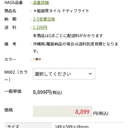
HAGS品番
品番詳細
商品名
＊磁器質タイル ナティフライト
納 期
2-5営業日後
送 料
1,100円
本商品は1点ごとに配送料がかかります
備 考
沖縄県/離島納品の場合は送料別途見積となりま
す。
カラー
M002（カラ
ー）
一般単価
8,899円
(税込)
価格
円(税込)
サイズ
149×599×t8mm