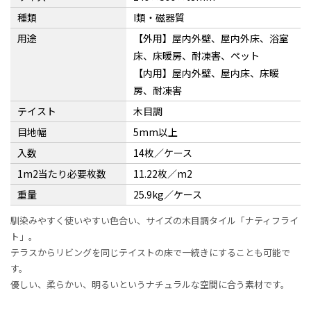
種類
I類・磁器質
用途
【外用】屋内外壁、屋内外床、浴室
床、床暖房、耐凍害、ペット
【内用】屋内外壁、屋内床、床暖
房、耐凍害
テイスト
木目調
目地幅
5mm以上
入数
14枚／ケース
1m2当たり必要枚数
11.22枚／m2
重量
25.9kg／ケース
馴染みやすく使いやすい色合い、サイズの木目調タイル「ナティフライ
ト」。
テラスからリビングを同じテイストの床で一続きにすることも可能で
す。
優しい、柔らかい、明るいというナチュラルな空間に合う素材です。