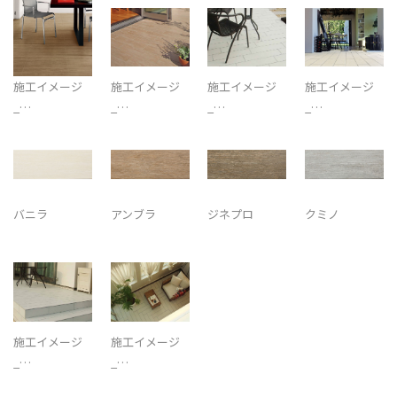
施工イメージ
施工イメージ
施工イメージ
施工イメージ
_…
_…
_…
_…
バニラ
アンブラ
ジネプロ
クミノ
施工イメージ
施工イメージ
_…
_…