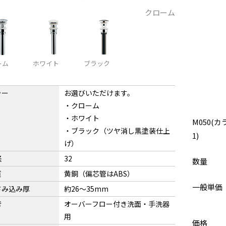
クローム
ーム
ホワイト
ブラック
ラー
お選びいただけます。
・クローム
・ホワイト
M050(カ
・ブラック（ツヤ消し黒塗装仕上
1)
げ）
径
32
数量
質
黄銅（偏芯管はABS）
一般単価
さみ込み厚
約26〜35mm
考
オーバーフロー付き洗面・手洗器
用
価格