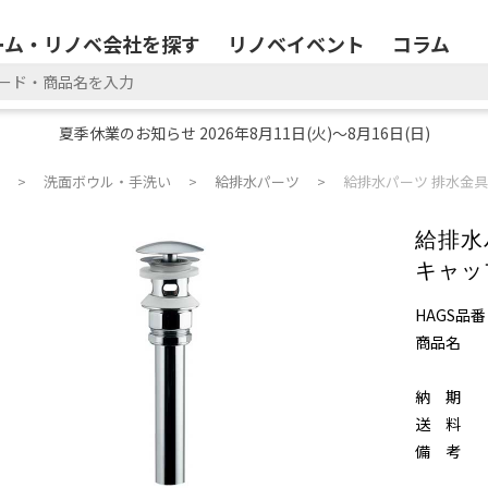
ーム・リノベ会社を探す
リノベイベント
コラム
夏季休業のお知らせ 2026年8月11日(火)～8月16日(日)
洗面ボウル・手洗い
給排水パーツ
給排水パーツ 排水金具ユ
給排水
キャップ
HAGS品番
商品名
納 期
送 料
備 考