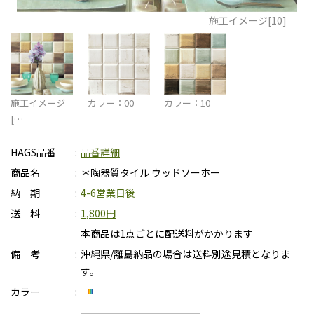
施工イメージ[10]
施工イメージ
カラー：00
カラー：10
[…
HAGS品番
品番詳細
商品名
＊陶器質タイル ウッドソーホー
納 期
4-6営業日後
送 料
1,800円
本商品は1点ごとに配送料がかかります
備 考
沖縄県/離島納品の場合は送料別途見積となりま
す。
カラー