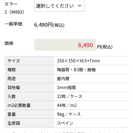
カラー
2（M063）
一般単価
6,490円
(税込)
価格
円(税込)
サイズ
150×150×t6.5+7mm
種類
陶器質・B3類・施釉
用途
屋内壁
目地幅
3mm程度
入数
22枚／ケース
m2必要数量
44枚／m2
重量
9kg／ケース
生産国
スペイン