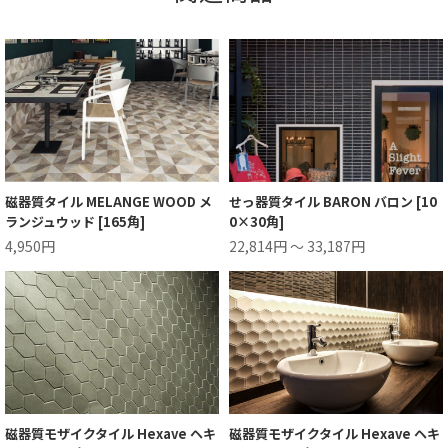
磁器質タイル MELANGE WOOD メ
せっ器質タイル BARON バロン [10
ランジュウッド [165角]
0×30角]
4,950円
22,814円 ～ 33,187円
磁器質モザイクタイル Hexave ヘキ
磁器質モザイクタイル Hexave ヘキ