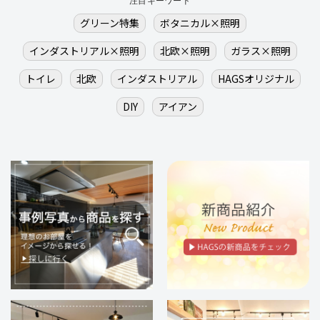
注目キーワード
グリーン特集
ボタニカル×照明
インダストリアル×照明
北欧×照明
ガラス×照明
トイレ
北欧
インダストリアル
HAGSオリジナル
DIY
アイアン