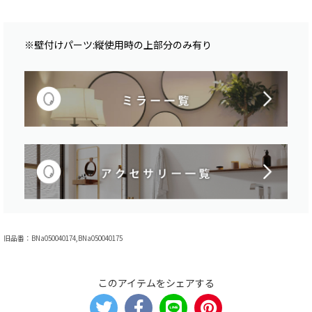
※壁付けパーツ:縦使用時の上部分のみ有り
旧品番：BNa050040174,BNa050040175
このアイテムをシェアする