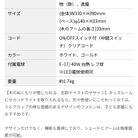
物（鉄）、真鍮
サイズ
(全体)W330×H390mm
(ベース)φ140×H33mm
(木のアームの長さ)33mm
コード
ON/OFFスイッチ付（中間スイッ
チ）クリアコード
カラー
ホワイト、ゴールド
付属電球
E-17/ 40Ｗ 白熱 レフ球
※LED電球使用可
重量
約1.7kg
【木のぬくもりが感じられる、北欧テイストのデザイン】キッズルーム
にセカンドライトを取り入れるなら、形や色使いにこだわってみては。
ミルクカップの様な愛嬌のあるデザインのファルンは、子ども部屋にも
おすすめです。
デザインだけでなく、機能も重視しており、シェードとアームは角度調
節が可能。