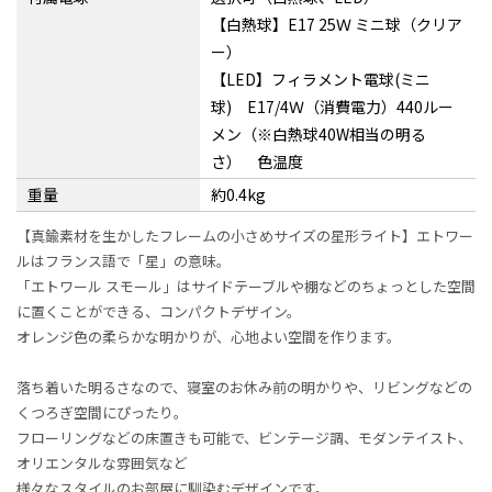
【白熱球】E17 25Ｗ ミニ球（クリア
ー）
【LED】フィラメント電球(ミニ
球) E17/4Ｗ（消費電力）440ルー
メン（※白熱球40W相当の明る
さ） 色温度
重量
約0.4kg
【真鍮素材を生かしたフレームの小さめサイズの星形ライト】エトワー
ルはフランス語で「星」の意味。
「エトワール スモール」はサイドテーブルや棚などのちょっとした空間
に置くことができる、コンパクトデザイン。
オレンジ色の柔らかな明かりが、心地よい空間を作ります。
落ち着いた明るさなので、寝室のお休み前の明かりや、リビングなどの
くつろぎ空間にぴったり。
フローリングなどの床置きも可能で、ビンテージ調、モダンテイスト、
オリエンタルな雰囲気など
様々なスタイルのお部屋に馴染むデザインです。