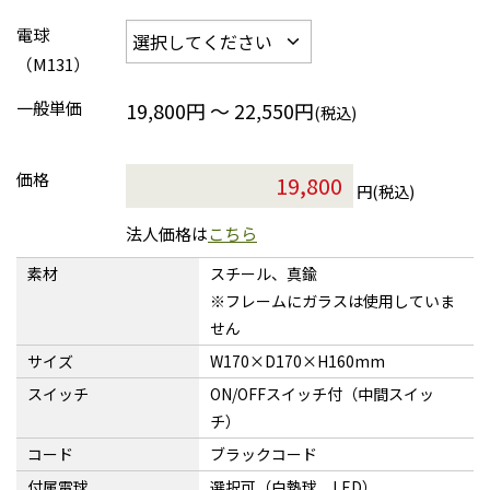
電球
（M131）
一般単価
19,800円 ～ 22,550円
(税込)
価格
円(税込)
法人価格は
こちら
素材
スチール、真鍮
※フレームにガラスは使用していま
せん
サイズ
W170×D170×H160mm
スイッチ
ON/OFFスイッチ付（中間スイッ
チ）
コード
ブラックコード
付属電球
選択可（白熱球、LED）