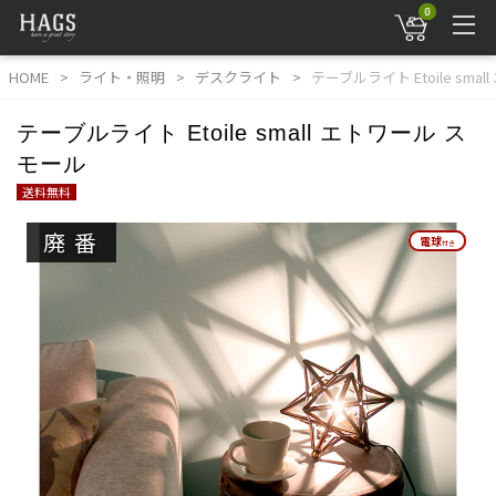
0
HOME
ライト・照明
デスクライト
テーブルライト Etoile sma
テーブルライト Etoile small エトワール ス
モール
送料無料
廃番
電球
電球
付き
付き