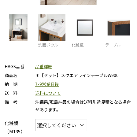
洗面ボウル
化粧鏡
テーブル
HAGS品番
品番詳細
商品名
＊【セット】スクエアラインテーブルW900
納 期
7-9営業日後
送 料
送料について
備 考
沖縄県/離島納品の場合は送料別途見積となる場合
があります。
化粧鏡
（M135）