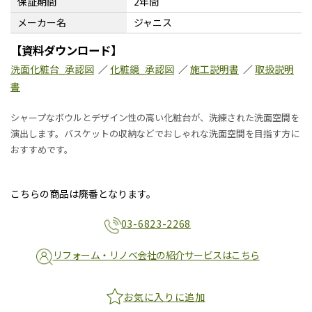
保証期間
2年間
メーカー名
ジャニス
【資料ダウンロード】
洗面化粧台_承認図
／
化粧鏡_承認図
／
施工説明書
／
取扱説明
書
シャープなボウルとデザイン性の高い化粧台が、洗練された洗面空間を
演出します。バスケットの収納などでおしゃれな洗面空間を目指す方に
おすすめです。
こちらの商品は廃番となります。
03-6823-2268
リフォーム・リノベ会社の紹介サービスはこちら
お気に入りに追加