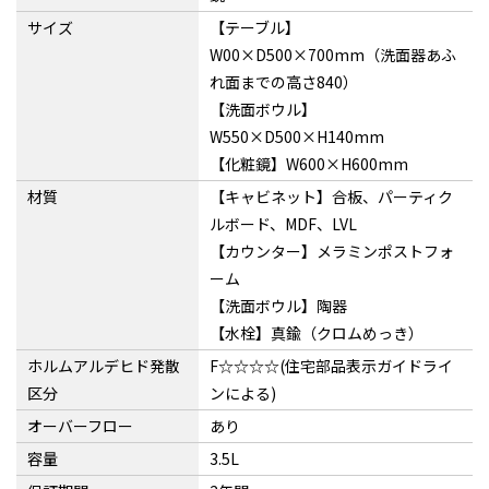
サイズ
【テーブル】
W00×D500×700mm（洗面器あふ
れ面までの高さ840）
【洗面ボウル】
W550×D500×H140mm
【化粧鏡】W600×H600mm
材質
【キャビネット】合板、パーティク
ルボード、MDF、LVL
【カウンター】メラミンポストフォ
ーム
【洗面ボウル】陶器
【水栓】真鍮（クロムめっき）
ホルムアルデヒド発散
F☆☆☆☆(住宅部品表示ガイドライ
区分
ンによる)
オーバーフロー
あり
容量
3.5L