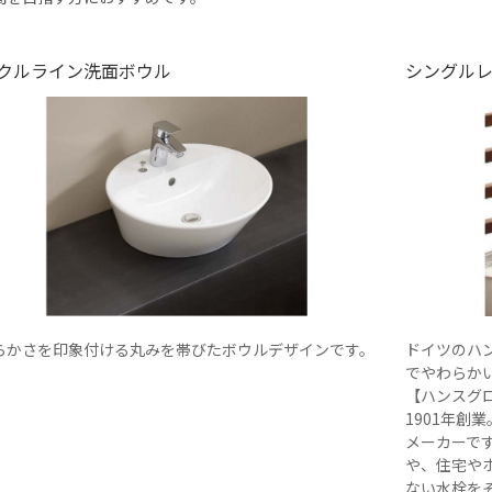
クルライン洗面ボウル
シングル
らかさを印象付ける丸みを帯びたボウルデザインです。
ドイツのハ
でやわらか
【ハンスグ
1901年
メーカーで
や、住宅や
ない水栓を