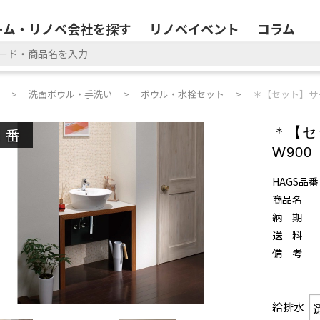
ーム・リノベ会社を探す
リノベイベント
コラム
洗面ボウル・手洗い
ボウル・水栓セット
＊【セット】サ
廃番
＊【セ
W900
HAGS品番
商品名
納 期
送 料
備 考
給排水