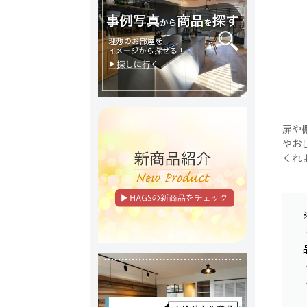
扉や
やお
くれ