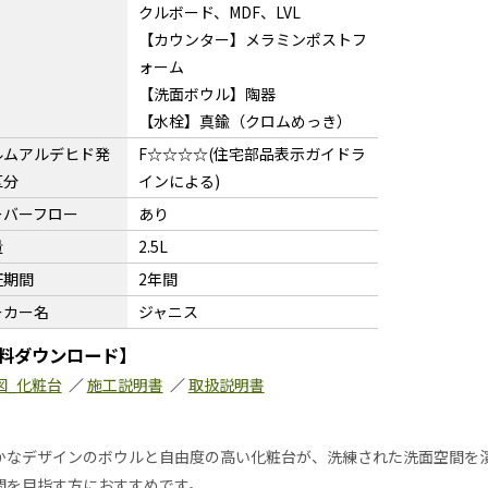
クルボード、MDF、LVL
【カウンター】メラミンポストフ
ォーム
【洗面ボウル】陶器
【水栓】真鍮（クロムめっき）
ルムアルデヒド発
F☆☆☆☆(住宅部品表示ガイドラ
区分
インによる)
ーバーフロー
あり
量
2.5L
証期間
2年間
ーカー名
ジャニス
料ダウンロード】
図_化粧台
／
施工説明書
／
取扱説明書
かなデザインのボウルと自由度の高い化粧台が、洗練された洗面空間を
間を目指す方におすすめです。