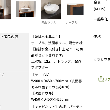
金具
(M135)
一般単価
洗面ボウル
テーブル
価格
ット商品内容
【給排水金具なし】
テーブル、洗面ボウル、混合水栓
【給排水金具付き】上記と下記商
品がセットされます。
こちらの
止水栓（2個）、トラップ、配管
アダプター
イズ
【テーブル】
リ
W900×D450×700mm（洗面器
あふれ面までの高さ870）
【洗面ボウル】
W450×D450×H160mm
質
【キャビネット】合板、パーティ