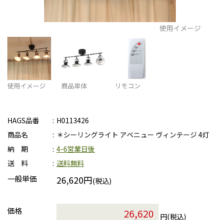
使用イメージ
使用イメージ
商品単体
リモコン
HAGS品番
H0113426
商品名
＊シーリングライト アベニュー ヴィンテージ 4灯
納 期
4-6営業日後
送 料
送料無料
一般単価
26,620円
(税込)
価格
円(税込)