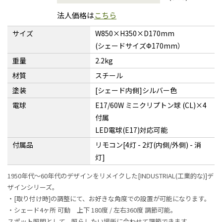
法人価格は
こちら
サイズ
W850×H350×D170mm
(シェードサイズФ170mm）
重量
2.2kg
材質
スチール
塗装
[シェード内側]シルバー色
電球
E17/60W ミニクリプトン球 (CL)×4
付属
LED電球(E17)対応可能
付属品
リモコン[4灯 - 2灯(内側/外側) - 消
灯]
1950年代〜60年代のデザインをリメイクした[INDUSTRIAL(工業的な)]デ
ザインシリーズ。
・[取り付け時]の調整にて、お好きな角度での設置が可能になります。
・シェード4ヶ所 可動 上下 180度 / 左右360度 調節可能。
スポット照明として、照らしたい場所に合わせて調節できます。