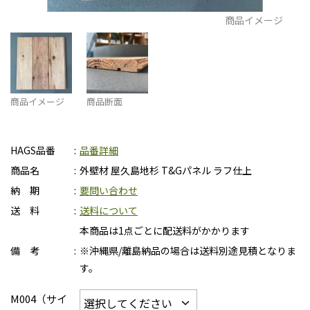
商品イメージ
商品イメージ
商品断面
HAGS品番
品番詳細
商品名
外壁材 屋久島地杉 T&Gパネル ラフ仕上
納 期
要問い合わせ
送 料
送料について
本商品は1点ごとに配送料がかかります
備 考
※沖縄県/離島納品の場合は送料別途見積となりま
す。
M004（サイ