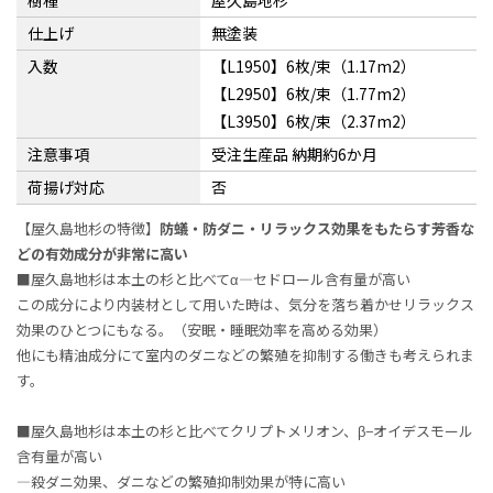
樹種
屋久島地杉
仕上げ
無塗装
入数
【L1950】6枚/束（1.17m2）
【L2950】6枚/束（1.77m2）
【L3950】6枚/束（2.37m2）
注意事項
受注生産品 納期約6か月
荷揚げ対応
否
【屋久島地杉の特徴】
防蟻・防ダニ・リラックス効果をもたらす芳香な
どの有効成分が非常に高い
■屋久島地杉は本土の杉と比べてα―セドロール含有量が高い
この成分により内装材として用いた時は、気分を落ち着かせリラックス
効果のひとつにもなる。（安眠・睡眠効率を高める効果）
他にも精油成分にて室内のダニなどの繁殖を抑制する働きも考えられま
す。
■屋久島地杉は本土の杉と比べてクリプトメリオン、β−オイデスモール
含有量が高い
―殺ダニ効果、ダニなどの繁殖抑制効果が特に高い