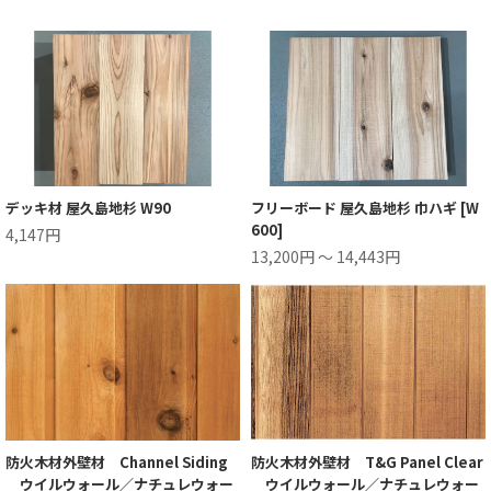
デッキ材 屋久島地杉 W90
フリーボード 屋久島地杉 巾ハギ [W
600]
4,147円
13,200円 ～ 14,443円
防火木材外壁材 Channel Siding
防火木材外壁材 T&G Panel Clear
ウイルウォール／ナチュレウォー
ウイルウォール／ナチュレウォー