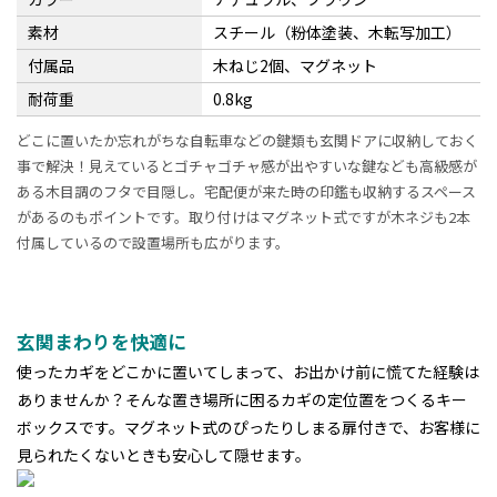
素材
スチール（粉体塗装、木転写加工）
付属品
木ねじ2個、マグネット
耐荷重
0.8kg
どこに置いたか忘れがちな自転車などの鍵類も玄関ドアに収納しておく
事で解決！見えているとゴチャゴチャ感が出やすいな鍵なども高級感が
ある木目調のフタで目隠し。宅配便が来た時の印鑑も収納するスペース
があるのもポイントです。取り付けはマグネット式ですが木ネジも2本
付属しているので設置場所も広がります。
玄関まわりを快適に
使ったカギをどこかに置いてしまって、お出かけ前に慌てた経験は
ありませんか？そんな置き場所に困るカギの定位置をつくるキー
ボックスです。マグネット式のぴったりしまる扉付きで、お客様に
見られたくないときも安心して隠せます。