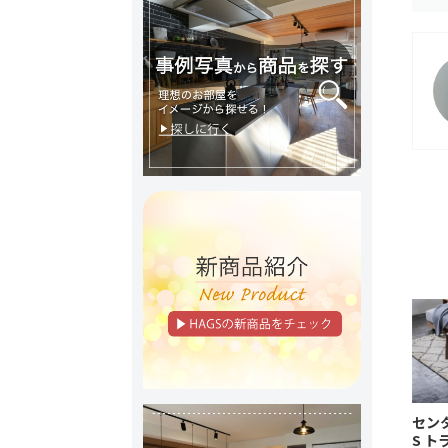
センタ
S ト