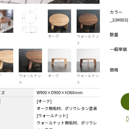
カラー
_2(M003)
数量
オーク
ウォールナッ
ト
一般単価
価格
ク
ウォールナッ
オーク
ウォールナッ
ト
ト
イズ
W900×D900×H360mm
質
[オーク]
オーク無垢材、ポリウレタン塗装
[ウォールナット]
ウォールナット無垢材、ポリウレ