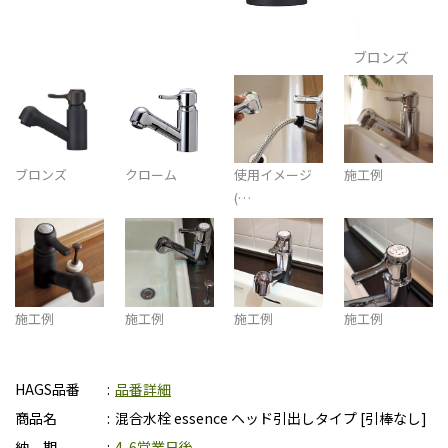
ブロンズ
ブロンズ
クローム
使用イメージ
施工例
(…
施工例
施工例
施工例
施工例
HAGS品番
品番詳細
商品名
混合水栓 essence ヘッド引出しタイプ [引棒なし]
納 期
4-6営業日後