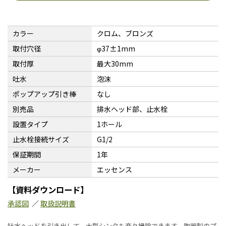
カラー
クロム、ブロンズ
取付穴径
φ37±1mm
取付厚
最大30mm
吐水
泡沫
ポップアップ引き棒
なし
別売品
排水ヘッド部、止水栓
設置タイプ
1ホール
止水栓接続サイズ
G1/2
保証期間
1年
メーカー
エッセンス
【資料ダウンロード】
承認図
／
取扱説明書
吐水ヘッドを引き出して、大型シンクも楽々掃除できます。陶器製のプ