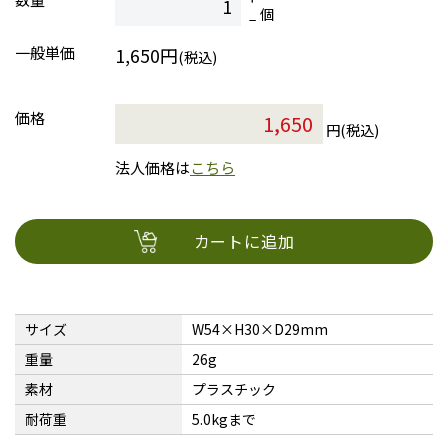
個
一般単価
1,650円
(税込)
価格
円(税込)
法人価格は
こちら
カートに追加
サイズ
W54×H30×D29mm
重量
26g
素材
プラスチック
耐荷重
5.0kgまで