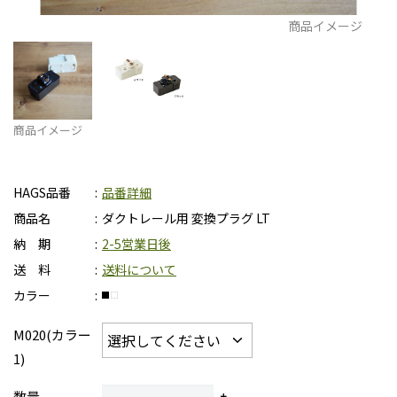
商品イメージ
商品イメージ
HAGS品番
品番詳細
商品名
ダクトレール用 変換プラグ LT
納 期
2-5営業日後
送 料
送料について
カラー
M020(カラー
1)
数量