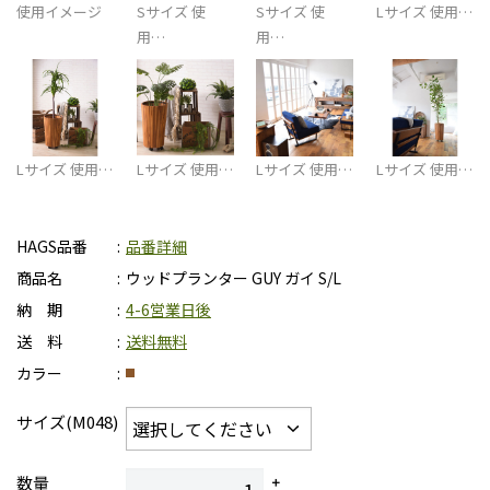
使用イメージ
Sサイズ 使
Sサイズ 使
Lサイズ 使用…
用…
用…
Lサイズ 使用…
Lサイズ 使用…
Lサイズ 使用…
Lサイズ 使用…
HAGS品番
品番詳細
商品名
ウッドプランター GUY ガイ S/L
納 期
4-6営業日後
送 料
送料無料
カラー
サイズ(M048)
数量