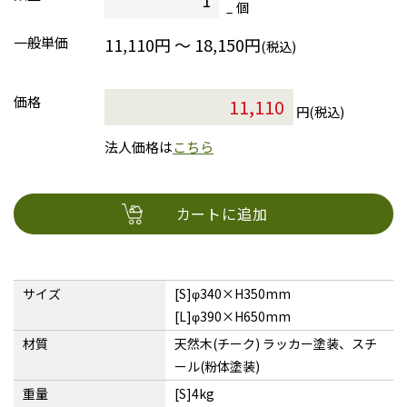
個
一般単価
11,110円 ～ 18,150円
(税込)
価格
円(税込)
法人価格は
こちら
カートに追加
サイズ
[S]φ340×H350mm
[L]φ390×H650mm
材質
天然木(チーク) ラッカー塗装、スチ
ール(粉体塗装)
重量
[S]4kg