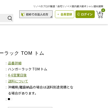
リノベのプロが厳選！自宅リノベ×国内最大級オシャレ建材通販
0
会員登録
ログイン
ーラック TOM トム
品番詳細
ハンガーラック TOM トム
4-6営業日後
送料について
沖縄県/離島納品の場合は送料別途見積とな
る場合があります。