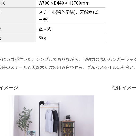
イズ
W700×D440×H1700mm
質
スチール(粉体塗装)、天然木(ビ
ーチ)
考
組立式
量
6kg
下にカゴが付いた、シンプルでありながら、収納力の高いハンガーラッ
塗装のスチールと天然木だけの組み合わせも、どんなスタイルにも合い
イメージ
使用イメ