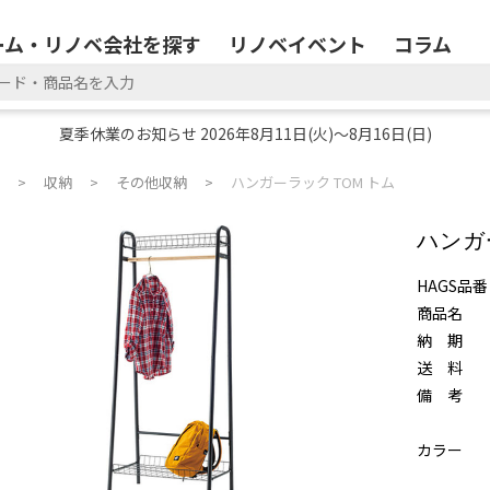
ーム・リノベ会社を探す
リノベイベント
コラム
夏季休業のお知らせ 2026年8月11日(火)～8月16日(日)
収納
その他収納
ハンガーラック TOM トム
ハンガ
HAGS品番
商品名
納 期
送 料
備 考
カラー