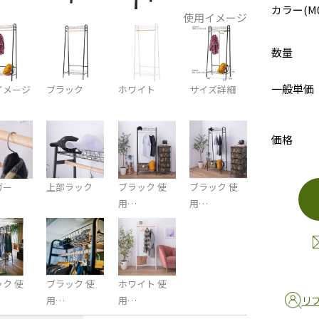
カラー(M0
使用イメージ
数量
一般単価
イメージ
ブラック
ホワイト
サイズ詳細
価格
ガー
上部ラック
ブラック 使
ブラック 使
用…
用…
ク 使
ブラック 使
ホワイト 使
リ
用…
用…