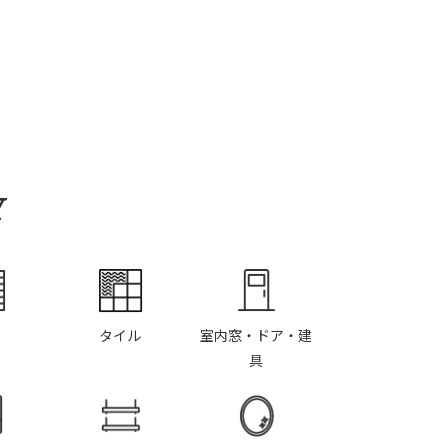
Y
タイル
室内窓・ドア・建
具