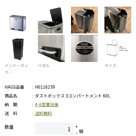
インナーボッ
ペダル
サイズ
ク…
HAGS品番
H0116239
商品名
ダストボックス 3コンパートメント 60L
納 期
4-6営業日後
送 料
送料無料
数量
個