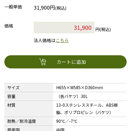
一般単価
31,900円
(税込)
価格
円(税込)
法人価格は
こちら
カートに追加
サイズ
H655×W585×D360mm
容量
（各バケツ）30L
材質
13-0ステンレススチール、ABS樹
脂、ポリプロピレン（バケツ）
耐熱／耐冷温度
90℃／-7℃
原産国
中国