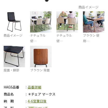
商品イメージ
商品イメージ
ナチュラル
ナチュラル
ブラウン 使
使…
使…
用…
座面・脚部
ブラウン 背面
HAGS品番
品番詳細
商品名
＊チェア マークス
納 期
4-6営業日後