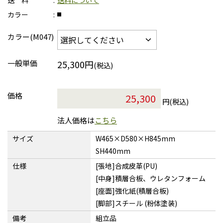
送 料
送料について
カラー
カラー(M047)
一般単価
25,300円
(税込)
価格
円(税込)
法人価格は
こちら
サイズ
W465×D580×H845mm
SH440mm
仕様
[張地]合成皮革(PU)
[中身]積層合板、ウレタンフォーム
[座面]強化紙(積層合板)
[脚部]スチール (粉体塗装)
備考
組立品