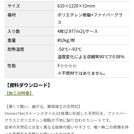
サイズ
610×1220×t2mm
基材
ポリエチレン樹脂+ファイバーグラ
ス
入り数
4枚(2.977m2)/ケース
重量
約2kg/枚
耐熱温度
-50℃〜93℃
温度変化による収縮率90℃で0.08％
性能
F☆☆☆☆
※不燃材ではありません。
【資料ダウンロード】
【施工説明書】
【薄くて軽い、曲がる。簡単施工の天然石】
StonesTile(ストーンスタイル)は極薄に形成した天然石を、ファイバー
グラスとポリエチレン樹脂の下地に貼り合わせたシートです。
従来の天然石とは全く異なる抜群の扱いやすさで、唯一無二の表情を持
った天然石を手軽にお使いいただけます。