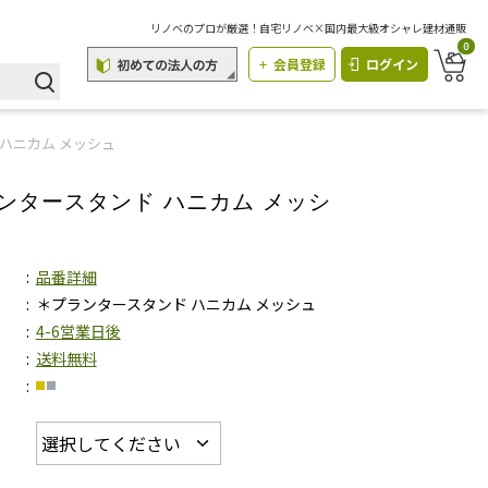
リノベのプロが厳選！自宅リノベ×国内最大級オシャレ建材通販
0
会員登録
ログイン
ハニカム メッシュ
ンタースタンド ハニカム メッシ
品番詳細
＊プランタースタンド ハニカム メッシュ
4-6営業日後
送料無料
）