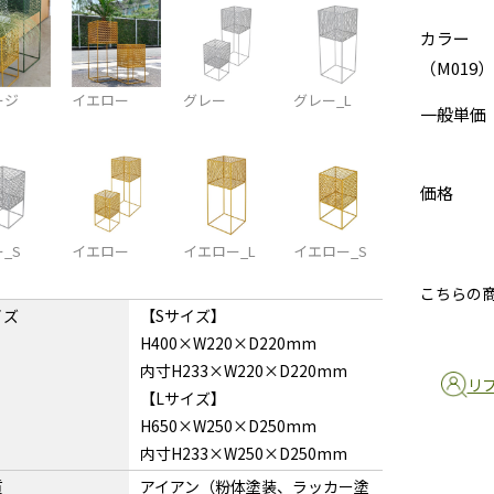
カラー
（M019）
ージ
イエロー
グレー
グレー_L
一般単価
価格
_S
イエロー
イエロー_L
イエロー_S
こちらの
イズ
【Sサイズ】
H400×W220×D220mm
内寸H233×W220×D220mm
リ
【Lサイズ】
H650×W250×D250mm
内寸H233×W250×D250mm
質
アイアン（粉体塗装、ラッカー塗