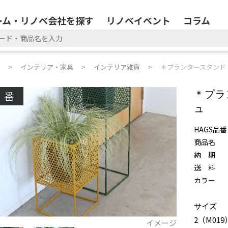
ーム・リノベ会社を探す
リノベイベント
コラム
インテリア・家具
インテリア雑貨
＊プランタースタンド 
廃番
＊プラ
ュ
HAGS品番
商品名
納 期
送 料
カラー
サイズ
2（M019
イメージ