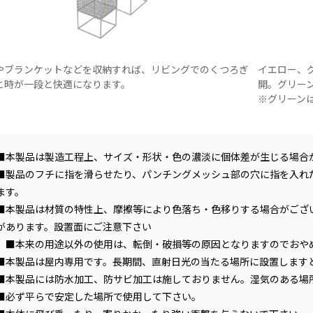
やブランケットなどを収納すれば、リビングでのくつろぎ
イエロー、グ
と時が一段と快適になります。
開。グリー
※グリーン
■本製品は製造工程上、サイズ・形状・色の濃淡に個体差が生じる場合
■製品のフチに指を滑らせたり、パンチングメッシュ部の穴に指を入れ
ます。
■本製品は材質の特性上、摩擦等により色落ち・色移りする場合がござ
があります。設置面にご注意下さい
。■本来の用途以外の使用は、転倒・破損等の原因となりますのでおや
■本製品は屋内専用です。長期間、直射日光の当たる場所に設置します
■本製品には防水加工、防サビ加工は施しておりません。湿気のある場
■必ず平らで安定した場所で使用して下さい。