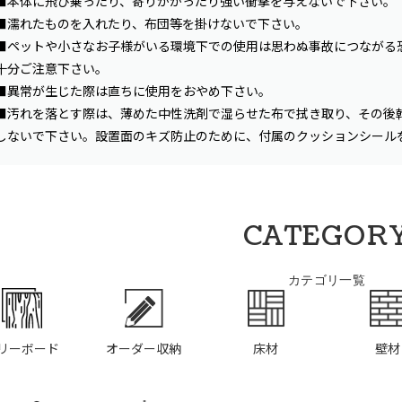
■本体に飛び乗ったり、寄りかかったり強い衝撃を与えないで下さい。
■濡れたものを入れたり、布団等を掛けないで下さい。
■ペットや小さなお子様がいる環境下での使用は思わぬ事故につながる
十分ご注意下さい。
■異常が生じた際は直ちに使用をおやめ下さい。
■汚れを落とす際は、薄めた中性洗剤で湿らせた布で拭き取り、その後
しないで下さい。設置面のキズ防止のために、付属のクッションシール
CATEGOR
カテゴリ一覧
リーボード
オーダー収納
床材
壁材