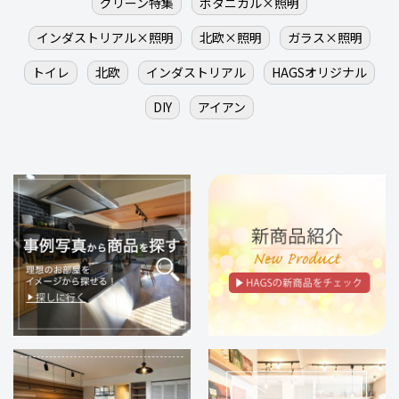
グリーン特集
ボタニカル×照明
インダストリアル×照明
北欧×照明
ガラス×照明
トイレ
北欧
インダストリアル
HAGSオリジナル
DIY
アイアン