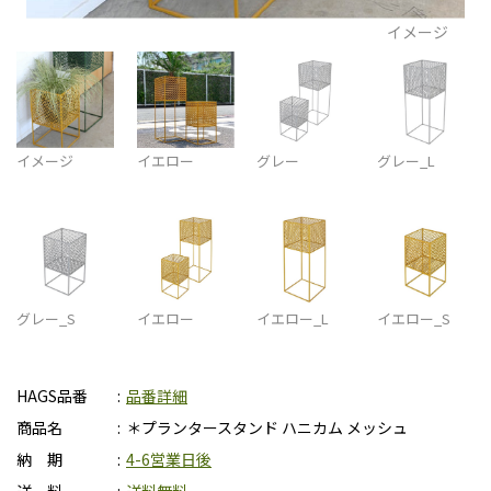
イメージ
イメージ
イエロー
グレー
グレー_L
グレー_S
イエロー
イエロー_L
イエロー_S
HAGS品番
品番詳細
商品名
＊プランタースタンド ハニカム メッシュ
納 期
4-6営業日後