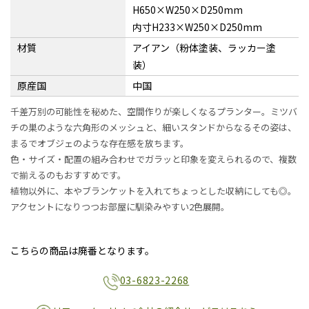
H650×W250×D250mm
内寸H233×W250×D250mm
材質
アイアン（粉体塗装、ラッカー塗
装）
原産国
中国
千差万別の可能性を秘めた、空間作りが楽しくなるプランター。ミツバ
チの巣のような六角形のメッシュと、細いスタンドからなるその姿は、
まるでオブジェのような存在感を放ちます。
色・サイズ・配置の組み合わせでガラッと印象を変えられるので、複数
で揃えるのもおすすめです。
植物以外に、本やブランケットを入れてちょっとした収納にしても◎。
アクセントになりつつお部屋に馴染みやすい2色展開。
こちらの商品は廃番となります。
03-6823-2268