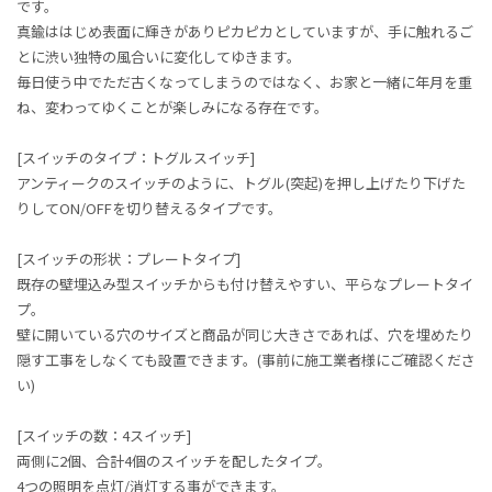
です。
真鍮ははじめ表面に輝きがありピカピカとしていますが、手に触れるご
とに渋い独特の風合いに変化してゆきます。
毎日使う中でただ古くなってしまうのではなく、お家と一緒に年月を重
ね、変わってゆくことが楽しみになる存在です。
[スイッチのタイプ：トグルスイッチ]
アンティークのスイッチのように、トグル(突起)を押し上げたり下げた
りしてON/OFFを切り替えるタイプです。
[スイッチの形状：プレートタイプ]
既存の壁埋込み型スイッチからも付け替えやすい、平らなプレートタイ
プ。
壁に開いている穴のサイズと商品が同じ大きさであれば、穴を埋めたり
隠す工事をしなくても設置できます。(事前に施工業者様にご確認くださ
い)
[スイッチの数：4スイッチ]
両側に2個、合計4個のスイッチを配したタイプ。
4つの照明を点灯/消灯する事ができます。