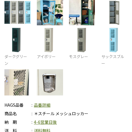
ダークグリー
アイボリー
モスグレー
サックスブル
ン
ー
HAGS品番
品番詳細
商品名
＊スチール メッシュロッカー
納 期
4-6営業日後
送 料
送料無料