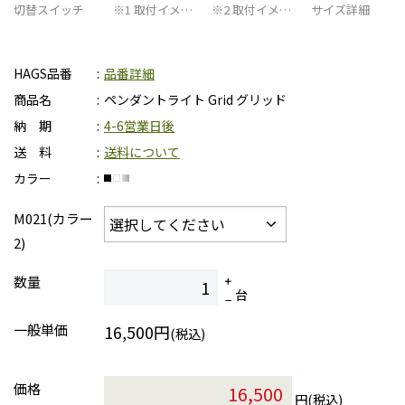
切替スイッチ
※1 取付イメ…
※2 取付イメ…
サイズ詳細
HAGS品番
品番詳細
商品名
ペンダントライト Grid グリッド
納 期
4-6営業日後
送 料
送料について
カラー
M021(カラー
2)
数量
台
一般単価
16,500円
(税込)
価格
円(税込)