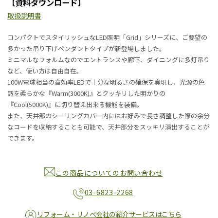
【資料ダウンロード】
取扱説明書
コンパクトでスタイリッシュなLED照明「Grid」シリーズに、ご要望の
多かった吊り下げペンダントタイプが新登場しました。
ミニマルなフォルムなのでエントランスや廊下、ダイニングに多灯吊り
など、使い方は自由自在。
100W電球相当の高効率LEDで十分な明るさの確保を実現し、光源の色
調を柔らかな『Warm(3000K)』とクッキリした明かりの
『Cool(5000K)』に切り替え出来る機能を装備。
また、天井部のシーリングカバー内にはお好みで長さ調整した際の余分
なコードを収納することも可能で、天井部分をスッキリ演出することが
できます。
この商品についてのお問い合わせ
03-6823-2268
リフォーム・リノベ会社の紹介サービスはこちら