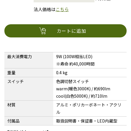
法人価格は
こちら
カートに追加
最大消費電力
9W (100W相当LED)
※寿命 約40,000時間
重量
0.4 kg
スイッチ
色調切替スイッチ
warm(暖色3000K) / 約690lm
cool(白色5000K) / 約710lm
材質
アルミ・ポリカーボネート・アクリ
ル
付属品
取扱説明書・保証書・LED内蔵型