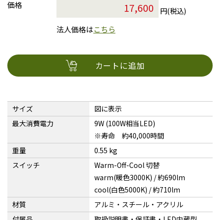
価格
円(税込)
法人価格は
こちら
カートに追加
サイズ
図に表示
最大消費電力
9W (100W相当LED)
※寿命 約40,000時間
重量
0.55 kg
スイッチ
Warm-Off-Cool 切替
warm(暖色3000K) / 約690lm
cool(白色5000K) / 約710lm
材質
アルミ・スチール・アクリル
付属品
取扱説明書・保証書・LED内蔵型