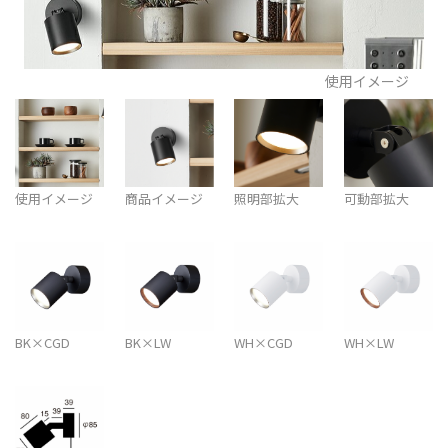
使用イメージ
使用イメージ
商品イメージ
照明部拡大
可動部拡大
BK×CGD
BK×LW
WH×CGD
WH×LW