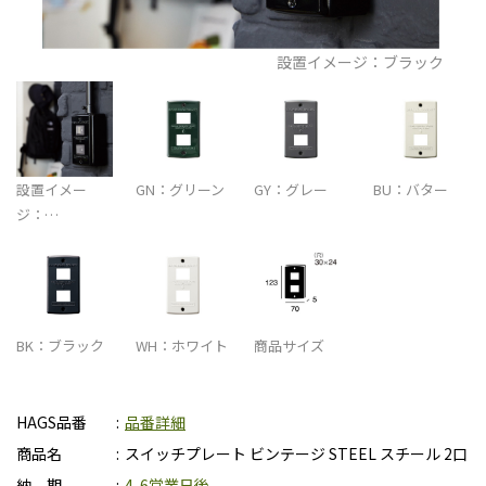
設置イメージ：ブラック
設置イメー
GN：グリーン
GY：グレー
BU：バター
ジ：…
BK：ブラック
WH：ホワイト
商品サイズ
HAGS品番
品番詳細
商品名
スイッチプレート ビンテージ STEEL スチール 2口
納 期
4-6営業日後