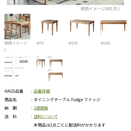
使用イメージ(W135 )
使用イメージ
W75
W135
W160
(…
HAGS品番
品番詳細
商品名
ダイニングテーブル Fudge ファッジ
納 期
2週間後
送 料
送料について
本商品は1点ごとに配送料がかかります