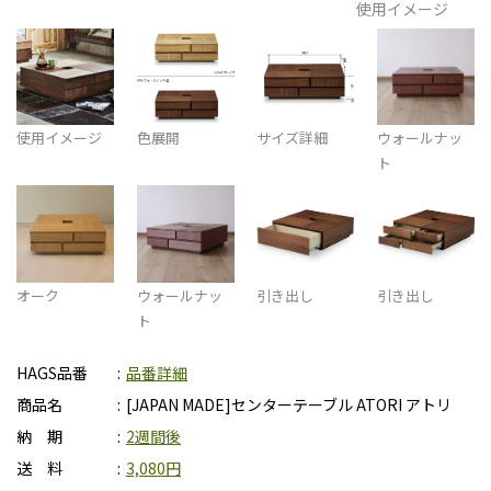
使用イメージ
使用イメージ
色展開
サイズ詳細
ウォールナッ
ト
オーク
ウォールナッ
引き出し
引き出し
ト
HAGS品番
品番詳細
商品名
[JAPAN MADE]センターテーブル ATORI アトリ
納 期
2週間後
送 料
3,080円