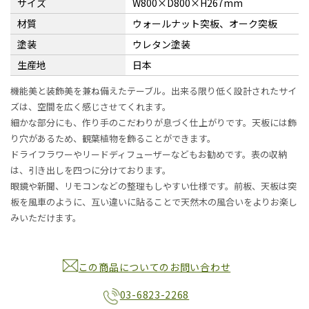
サイズ
W800×D800×H267mm
材質
ウォールナット突板、オーク突板
塗装
ウレタン塗装
生産地
日本
機能美と装飾美を兼ね備えたテーブル。出来る限り低く設計されたサイ
ズは、空間を広く感じさせてくれます。
細かな部分にも、作り手のこだわりが息づく仕上がりです。天板には飾
り穴があるため、観葉植物を飾ることができます。
ドライフラワーやリードディフューザーなどもお勧めです。表の収納
は、引き出しを四つに分けております。
眼鏡や新聞、リモコンなどの整理もしやすい仕様です。前板、天板は突
板を風車のように、互い違いに貼ることで天然木の風合いをよりお楽し
みいただけます。
この商品についてのお問い合わせ
03-6823-2268