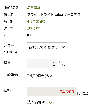
HAGS品番
品番詳細
商品名
ブラケットライト valoa ヴォロア M
納 期
4-6営業日後
送 料
送料無料
カラー
カラー
4(M036)
数量
台
一般単価
24,200円
(税込)
価格
円(税込)
法人価格は
こちら