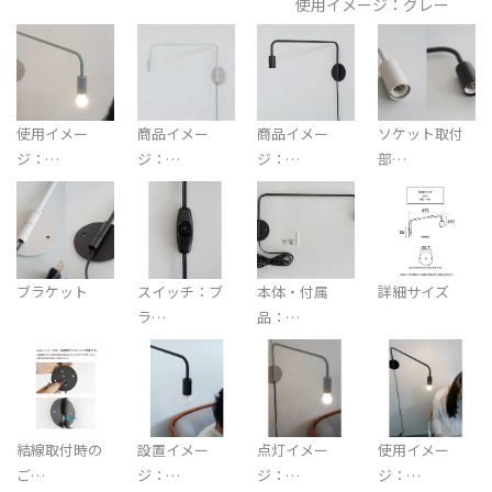
使用イメージ：グレー
使用イメー
商品イメー
商品イメー
ソケット取付
ジ：…
ジ：…
ジ：…
部…
ブラケット
スイッチ：ブ
本体・付属
詳細サイズ
ラ…
品：…
結線取付時の
設置イメー
点灯イメー
使用イメー
ご…
ジ：…
ジ：…
ジ：…